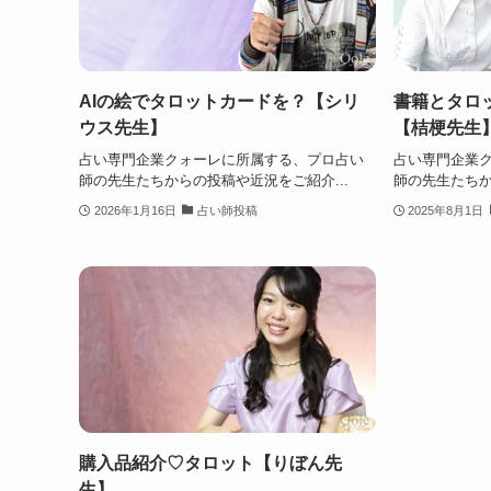
AIの絵でタロットカードを？【シリ
書籍とタロ
ウス先生】
【桔梗先生
占い専門企業クォーレに所属する、プロ占い
占い専門企業
師の先生たちからの投稿や近況をご紹介...
師の先生たちか
2026年1月16日
占い師投稿
2025年8月1日
購入品紹介♡タロット【りぼん先
生】