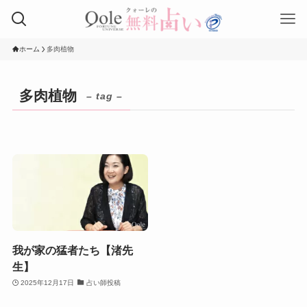
ホーム
多肉植物
多肉植物
– tag –
我が家の猛者たち【渚先
生】
2025年12月17日
占い師投稿