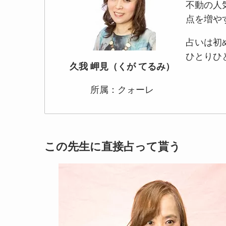
不動の人
点を増や
占いは初
ひとりひ
久我 岬見（くが てるみ）
所属：クォーレ
この先生に直接占って貰う