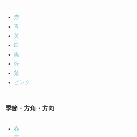
赤
青
黄
白
黒
緑
紫
ピンク
季節・方角・方向
春