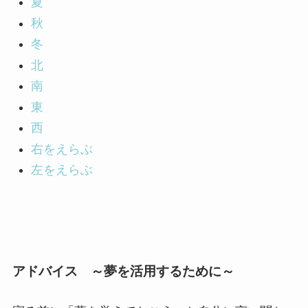
夏
秋
冬
北
南
東
西
右をえらぶ
左をえらぶ
アドバイス ～夢を活用するために～