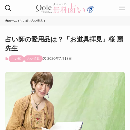
ホーム
占い師
占い道具
占い師の愛用品は？「お道具拝見」桜 麗
先生
2020年7月18日
占い師
占い道具