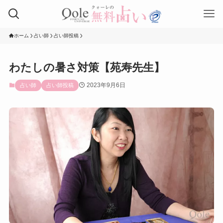
ホーム
占い師
占い師投稿
わたしの暑さ対策【苑寿先生】
2023年9月6日
占い師
占い師投稿