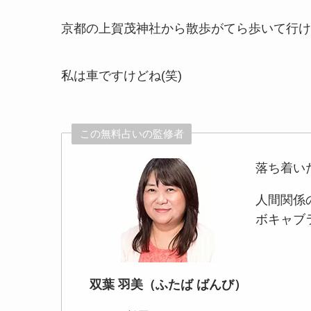
京都の上賀茂神社から散歩がてら歩いて行け
私は車ですけどね(笑)
この無料占いの監修者
落ち着い
人間関係
ボキャブ
双葉 羽美（ふたば ばんび）