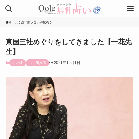
ホーム
占い師
占い師投稿
東国三社めぐりをしてきました【一花先
生】
2021年10月1日
占い師
占い師投稿