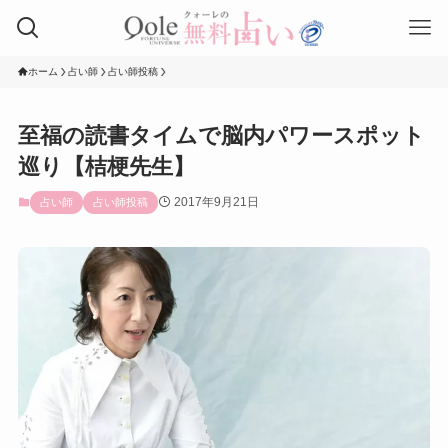
ホーム
占い師
占い師投稿
至福の読書タイムで脳内パワースポット
巡り【桔梗先生】
2017年9月21日
占い師
占い師投稿