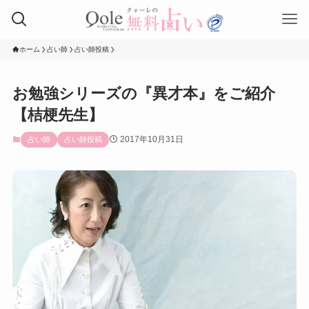
ホーム
占い師
占い師投稿
お勉強シリーズの『異才本』をご紹介
【桔梗先生】
2017年10月31日
占い師
占い師投稿