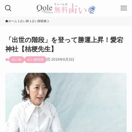
ホーム
占い師
占い師投稿
「出世の階段」を登って勝運上昇！愛宕
神社【桔梗先生】
2018年6月3日
占い師
占い師投稿