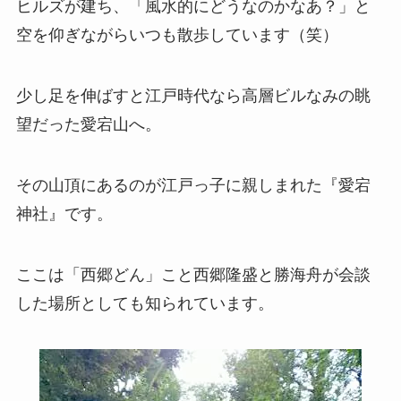
ヒルズが建ち、「風水的にどうなのかなあ？」と
空を仰ぎながらいつも散歩しています（笑）
少し足を伸ばすと江戸時代なら高層ビルなみの眺
望だった愛宕山へ。
その山頂にあるのが江戸っ子に親しまれた『愛宕
神社』です。
ここは「西郷どん」こと西郷隆盛と勝海舟が会談
した場所としても知られています。