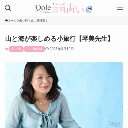
ホーム
占い師
占い師投稿
山と海が楽しめる小旅行【琴美先生】
2025年3月19日
占い師
占い師投稿