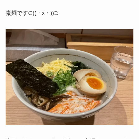
素麺です⊂((・x・))⊃