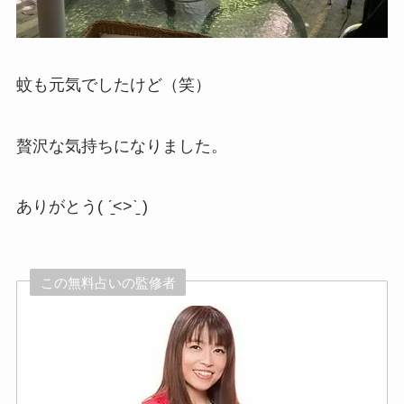
蚊も元気でしたけど（笑）
贅沢な気持ちになりました。
ありがとう( ˊ̱˂˃ˋ̱ )
この無料占いの監修者