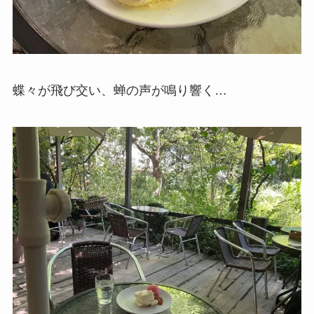
蝶々が飛び交い、蝉の声が鳴り響く…