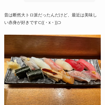
昔は断然大トロ派だったんだけど、最近は美味し
い赤身が好きです⊂((・x・))⊃