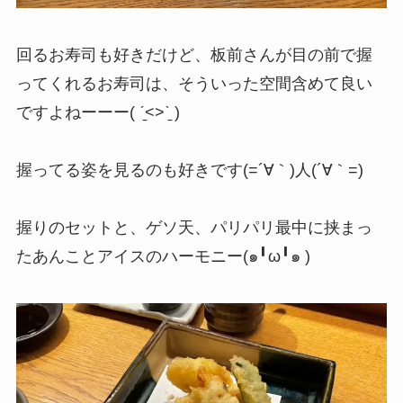
回るお寿司も好きだけど、板前さんが目の前で握
ってくれるお寿司は、そういった空間含めて良い
ですよねーーー( ˊ̱˂˃ˋ̱ )
握ってる姿を見るのも好きです(=´∀｀)人(´∀｀=)
握りのセットと、ゲソ天、パリパリ最中に挟まっ
たあんことアイスのハーモニー(๑╹ω╹๑ )