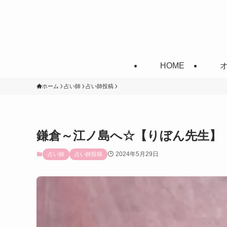
HOME
ホーム
占い師
占い師投稿
鎌倉～江ノ島へ☆【りぼん先生】
2024年5月29日
占い師
占い師投稿