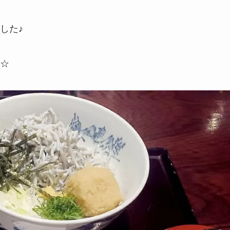
した♪
☆