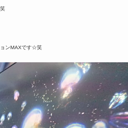
笑
ョンMAXです☆笑