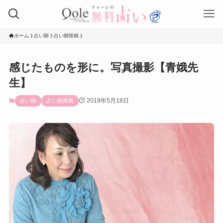
ホーム
占い師
占い師投稿
感じたものを形に。写真撮影【青娥先
生】
2019年5月18日
占い師
占い師投稿