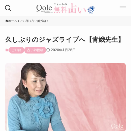
ホーム
占い師
占い師投稿
久しぶりのジャズライブへ【青娥先生】
2020年1月28日
占い師
占い師投稿