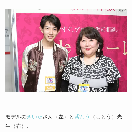
モデルの
きいた
さん（左）と
紫とう
（しとう）先
生（右）。