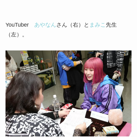
YouTuber
あやなん
さん（右）と
まみこ
先生
（左）。