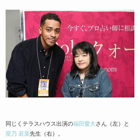
同じくテラスハウス出演の
福田愛大
さん（左）と
星乃 若菜
先生（右）。