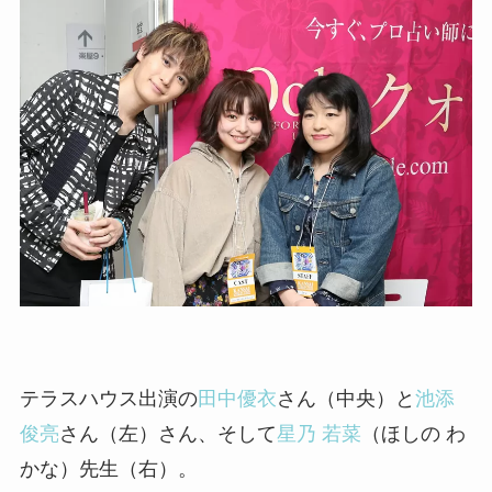
テラスハウス出演の
田中優衣
さん（中央）と
池添
俊亮
さん（左）さん、そして
星乃 若菜
（ほしの わ
かな）先生（右）。