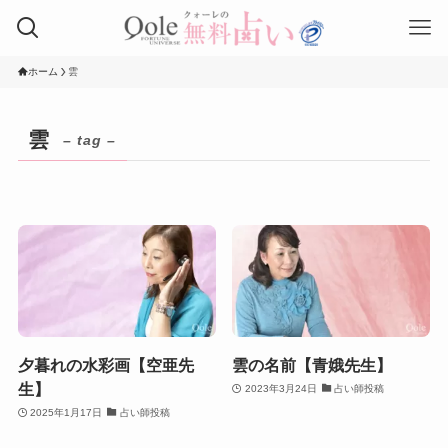
ホーム
雲
雲
– tag –
夕暮れの水彩画【空亜先
雲の名前【青娥先生】
生】
2023年3月24日
占い師投稿
2025年1月17日
占い師投稿