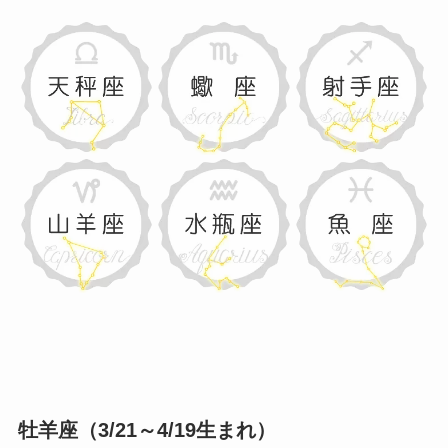
牡羊座（3/21～4/19生まれ）