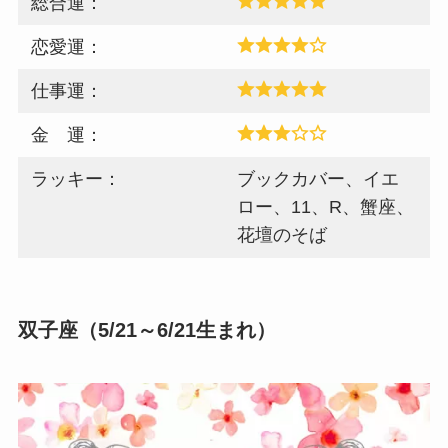
総合運：
恋愛運：
仕事運：
金 運：
ラッキー：
ブックカバー、イエ
ロー、11、R、蟹座、
花壇のそば
双子座（5/21～6/21生まれ）