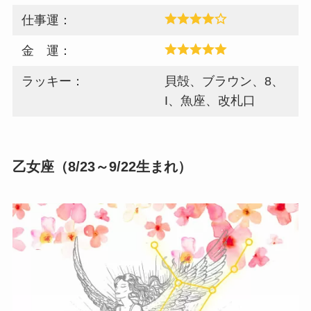
仕事運：
金 運：
ラッキー：
貝殻、ブラウン、8、
I、魚座、改札口
乙女座（8/23～9/22生まれ）