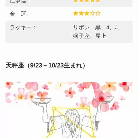
仕事運：
金 運：
ラッキー：
リボン、黒、4、J、
獅子座、屋上
天秤座（9/23～10/23生まれ）