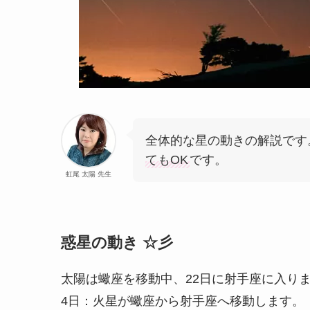
全体的な星の動きの解説です
てもOK
です。
虹尾 太陽 先生
惑星の動き ☆彡
太陽は蠍座を移動中、22日に射手座に入り
4日：火星が蠍座から射手座へ移動します。