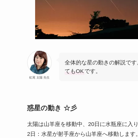
全体的な星の動きの解説です
てもOK
です。
虹尾 太陽 先生
惑星の動き ☆彡
太陽は山羊座を移動中、20日に水瓶座に入
2日：水星が射手座から山羊座へ移動します