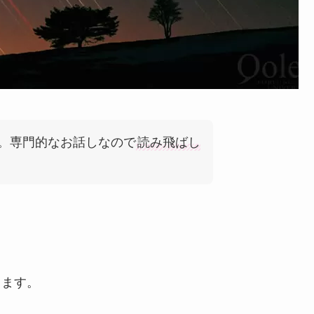
。専門的なお話しなので
読み飛ばし
ります。
。