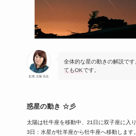
全体的な星の動きの解説です
てもOK
です。
虹尾 太陽 先生
惑星の動き ☆彡
太陽は牡牛座を移動中、21日に双子座に入
3日：水星が牡羊座から牡牛座へ移動します