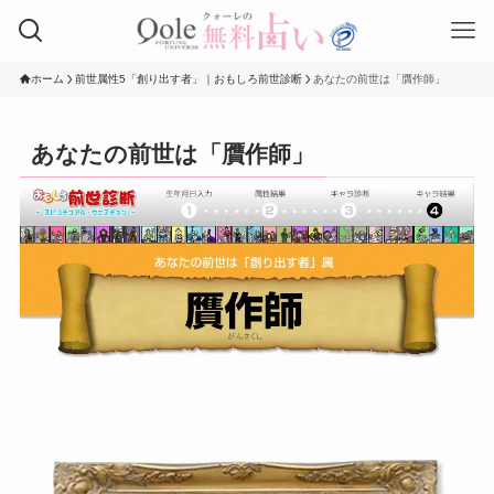
ホーム
前世属性5「創り出す者」｜おもしろ前世診断
あなたの前世は「贋作師」
あなたの前世は「贋作師」