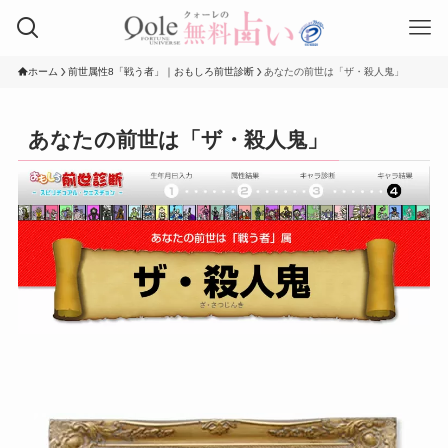
ホーム
前世属性8「戦う者」｜おもしろ前世診断
あなたの前世は「ザ・殺人鬼」
あなたの前世は「ザ・殺人鬼」