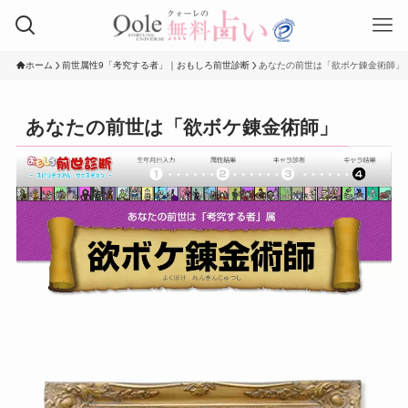
ホーム
前世属性9「考究する者」｜おもしろ前世診断
あなたの前世は「欲ボケ錬金術師」
あなたの前世は「欲ボケ錬金術師」